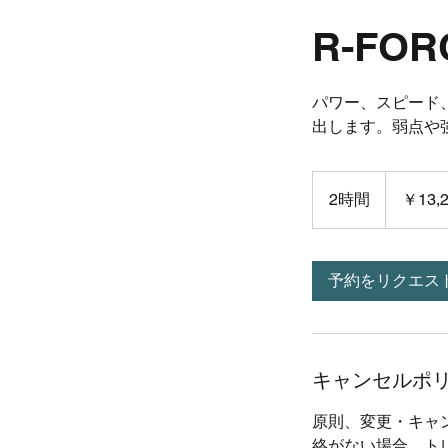
R-FO
パワー、スピード
出します。弱点や
13,200
円
2時間
2
￥13,
時
間
予約をリクエス
キャンセルポ
原則、変更・キャ
絡がない場合、ト